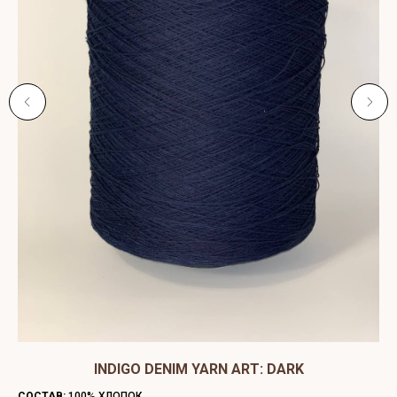
ЫЙ
INDIGO DENIM YARN ART: DARK
C
СОСТАВ:
100% ХЛОПОК