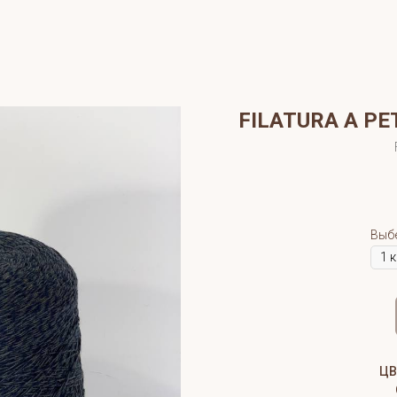
FILATURA A PE
Выб
ЦВ