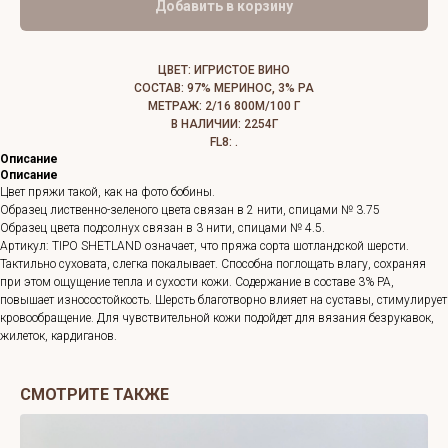
Добавить в корзину
ЦВЕТ: ИГРИСТОЕ ВИНО
СОСТАВ: 97% МЕРИНОС, 3% РА
МЕТРАЖ: 2/16 800М/100 Г
В НАЛИЧИИ: 2254Г
FL8: .
Описание
Описание
Цвет пряжи такой, как на фото бобины.
Образец лиственно-зеленого цвета связан в 2 нити, спицами № 3.75
Образец цвета подсолнух связан в 3 нити, спицами № 4.5.
Артикул: TIPO SHETLAND означает, что пряжа сорта шотландской шерсти.
Тактильно суховата, слегка покалывает. Способна поглощать влагу, сохраняя
при этом ощущение тепла и сухости кожи. Содержание в составе 3% РА,
повышает износостойкость. Шерсть благотворно влияет на суставы, стимулирует
кровообращение. Для чувствительной кожи подойдет для вязания безрукавок,
жилеток, кардиганов.
СМОТРИТЕ ТАКЖЕ