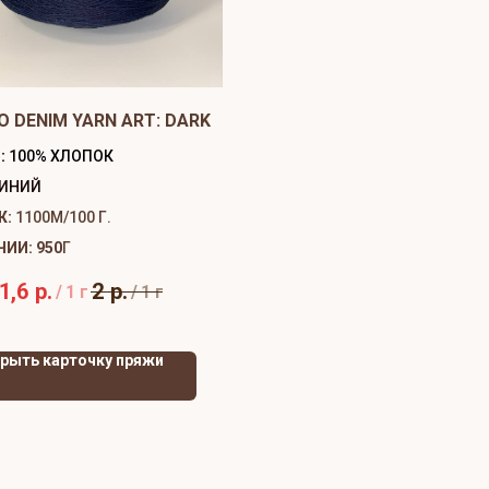
O DENIM YARN ART: DARK
:
100% ХЛОПОК
ИНИЙ
Ж:
1100М/100 Г.
ЧИИ: 950
Г
1,6
р.
2
р.
/
1 г
/
1 г
рыть карточку пряжи