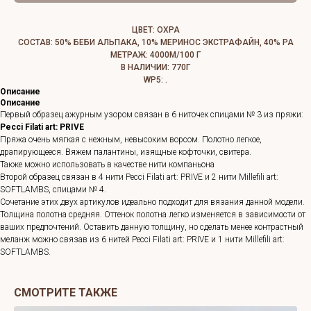
ЦВЕТ: ОХРА
СОСТАВ: 50% БЕБИ АЛЬПАКА, 10% МЕРИНОС ЭКСТРАФАЙН, 40% РА
МЕТРАЖ: 4000М/100 Г
В НАЛИЧИИ: 770Г
WP5: .
Описание
Описание
Первый образец ажурным узором связан в 6 ниточек спицами № 3 из пряжи:
Pecci Filati art: PRIVE
Пряжа очень мягкая с нежным, невысоким ворсом. Полотно легкое,
драпирующееся. Вяжем палантины, изящные кофточки, свитера.
Также можно использовать в качестве нити компаньона
Второй образец связан в 4 нити Pecci Filati art: PRIVE и 2 нити Millefili art:
SOFTLAMBS, спицами № 4.
Сочетание этих двух артикулов идеально подходит для вязания данной модели.
Толщина полотна средняя. Оттенок полотна легко изменяется в зависимости от
ваших предпочтений. Оставить данную толщину, но сделать менее контрастный
меланж можно связав из 6 нитей Pecci Filati art: PRIVE и 1 нити Millefili art:
SOFTLAMBS.
СМОТРИТЕ ТАКЖЕ