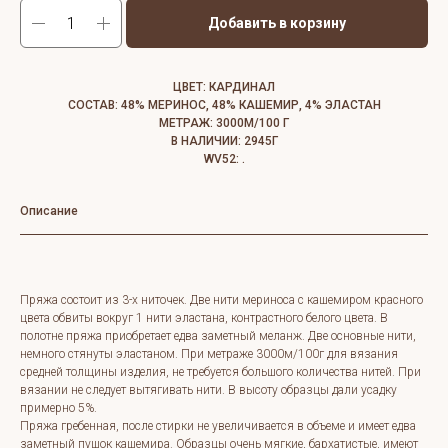
Добавить в корзину
ЦВЕТ: КАРДИНАЛ
СОСТАВ: 48% МЕРИНОС, 48% КАШЕМИР, 4% ЭЛАСТАН
МЕТРАЖ: 3000М/100 Г
В НАЛИЧИИ: 2945Г
WV52: .
Описание
Пряжа состоит из 3-х ниточек. Две нити мериноса с кашемиром красного
цвета обвиты вокруг 1 нити эластана, контрастного белого цвета. В
полотне пряжа приобретает едва заметный меланж. Две основные нити,
немного стянуты эластаном. При метраже 3000м/100г для вязания
средней толщины изделия, не требуется большого количества нитей. При
вязании не следует вытягивать нити. В высоту образцы дали усадку
примерно 5%.
Пряжа гребенная, после стирки не увеличивается в объеме и имеет едва
заметный пушок кашемира. Образцы очень мягкие, бархатистые, имеют