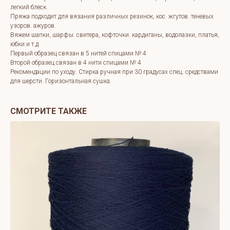
легкий блеск.
Пряжа подходит для вязания различных резинок, кос. жгутов. теневых
узоров. ажуров.
Вяжем шапки, шарфы. свитера, кофточки. кардиганы, водолазки, платья,
юбки и т.д
Первый образец связан в 5 нитей спицами № 4
Второй образец связан в 4 нити спицами № 4
Рекомендации по уходу. Стирка ручная при 30 градусах спец. средствами
для шерсти. Горизонтальная сушка.
СМОТРИТЕ ТАКЖЕ