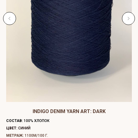
ЫЙ
INDIGO DENIM YARN ART: DARK
C
СОСТАВ:
100% ХЛОПОК
СО
ЦВЕТ:
СИНИЙ
ЦВ
МЕТРАЖ:
1100М/100 Г.