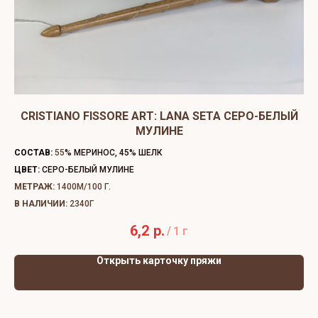
CRISTIANO FISSORE ART: LANA SETA СЕРО-БЕЛЫЙ
МУЛИНЕ
СО
СОСТАВ:
55
% МЕРИНОС, 45% ШЕЛК
ЦВ
ЦВЕТ:
СЕРО-БЕЛЫЙ МУЛИНЕ
МЕ
МЕТРАЖ:
1400М/100 Г.
В 
В НАЛИЧИИ:
2340Г
6,2
р.
/
1 г
Открыть карточку пряжи