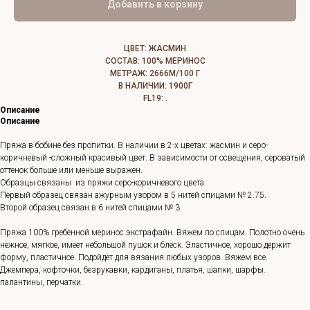
Добавить в корзину
ЦВЕТ: ЖАСМИН
СОСТАВ: 100% МЕРИНОС
МЕТРАЖ: 2666М/100 Г
В НАЛИЧИИ: 1900Г
FL19: .
Описание
Описание
Пряжа в бобине без пропитки. В наличии в 2-х цветах: жасмин и серо-
коричневый -сложный красивый цвет. В зависимости от освещения, сероватый
оттенок больше или меньше выражен.
Образцы связаны из пряжи серо-коричневого цвета
Первый образец связан ажурным узором в 5 нитей спицами № 2.75.
Второй образец связан в 6 нитей спицами № 3.
Пряжа 100% гребенной меринос экстрафайн. Вяжем по спицам. Полотно очень
нежное, мягкое, имеет небольшой пушок и блеск. Эластичное, хорошо держит
форму, пластичное. Подойдет для вязания любых узоров. Вяжем все.
Джемпера, кофточки, безрукавки, кардиганы, платья, шапки, шарфы.
палантины, перчатки.