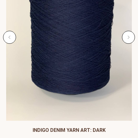
ЫЙ
INDIGO DENIM YARN ART: DARK
C