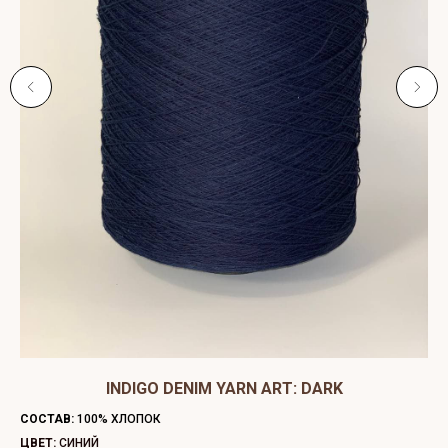
ЫЙ
INDIGO DENIM YARN ART: DARK
C
СОСТАВ:
100% ХЛОПОК
СО
ЦВЕТ:
СИНИЙ