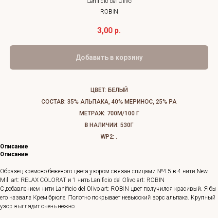
Lanificio del Olivo
ROBIN
3,00
р.
Добавить в корзину
ЦВЕТ: БЕЛЫЙ
СОСТАВ: 35% АЛЬПАКА, 40% МЕРИНОС, 25% РА
МЕТРАЖ: 700М/100 Г
В НАЛИЧИИ: 530Г
WP2: .
Описание
Описание
Образец кремово-бежевого цвета узором связан спицами №4.5 в 4 нити New
Mill art: RELAX COLORAT и 1 нить Lanificio del Olivo art: ROBIN
С добавлением нити Lanificio del Olivo art: ROBIN цвет получился красивый. Я бы
его назвала Крем брюле. Полотно покрывает невысокий ворс альпака. Крупный
узор выглядит очень нежно.