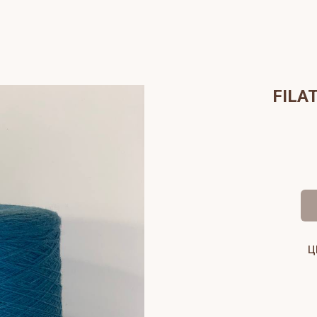
FILA
Ц