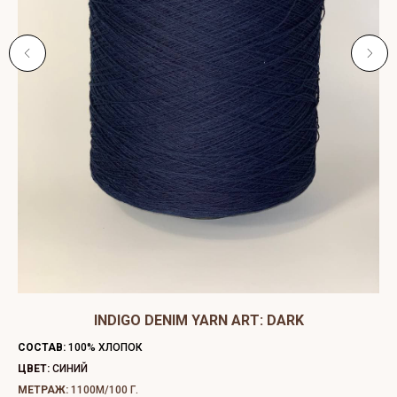
ЫЙ
INDIGO DENIM YARN ART: DARK
C
СОСТАВ:
100% ХЛОПОК
СО
ЦВЕТ:
СИНИЙ
ЦВ
МЕТРАЖ:
1100М/100 Г.