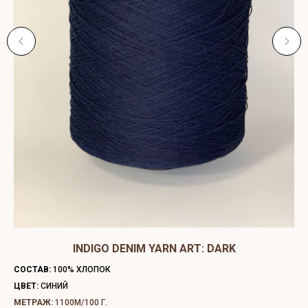
ЫЙ
INDIGO DENIM YARN ART: DARK
C
СОСТАВ:
100% ХЛОПОК
СО
ЦВЕТ:
СИНИЙ
ЦВ
МЕТРАЖ:
1100М/100 Г.