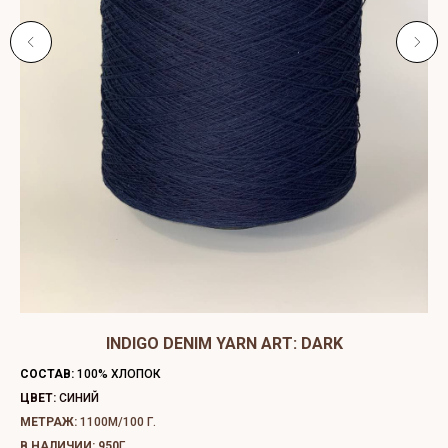
ЫЙ
INDIGO DENIM YARN ART: DARK
C
СОСТАВ:
100% ХЛОПОК
СО
ЦВЕТ:
СИНИЙ
ЦВ
МЕТРАЖ:
1100М/100 Г.
МЕ
В НАЛИЧИИ: 950
Г