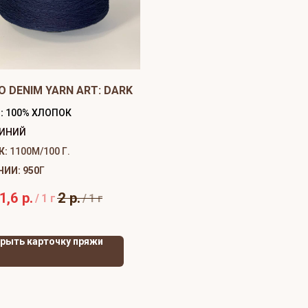
O DENIM YARN ART: DARK
:
100% ХЛОПОК
ИНИЙ
Ж:
1100М/100 Г.
ЧИИ: 950
Г
1,6
р.
2
р.
/
1 г
/
1 г
рыть карточку пряжи