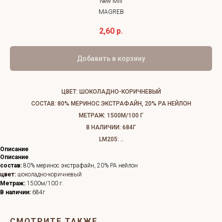
New Mill
MAGREB
2,60
р.
Добавить в корзину
ЦВЕТ: ШОКОЛАДНО-КОРИЧНЕВЫЙ
СОСТАВ: 80% МЕРИНОС ЭКСТРАФАЙН, 20% PA НЕЙЛОН
МЕТРАЖ: 1500М/100 Г
В НАЛИЧИИ: 684Г
LM205: ..
Описание
Описание
состав:
80% меринос экстрафайн, 20% PA нейлон
цвет:
шоколадно-коричневый
Метраж:
1500м/100 г.
В наличии:
684г
СМОТРИТЕ ТАКЖЕ