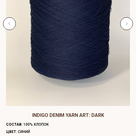
ЫЙ
INDIGO DENIM YARN ART: DARK
C
СОСТАВ:
100% ХЛОПОК
СО
ЦВЕТ:
СИНИЙ