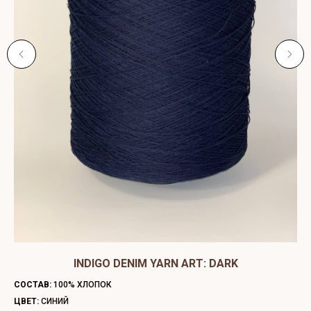
ЫЙ
INDIGO DENIM YARN ART: DARK
C
СОСТАВ:
100% ХЛОПОК
СО
ЦВЕТ:
СИНИЙ