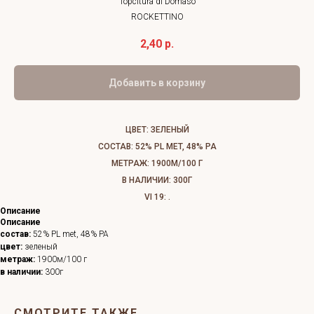
Topcitura di Domaso
ROCKETTINO
2,40
р.
Добавить в корзину
ЦВЕТ: ЗЕЛЕНЫЙ
СОСТАВ: 52% PL MET, 48% PA
МЕТРАЖ: 1900М/100 Г
В НАЛИЧИИ: 300Г
VI 19: .
Описание
Описание
состав:
52% PL met, 48% PA
цвет:
зеленый
метраж:
1900м/100 г
в наличии:
300г
СМОТРИТЕ ТАКЖЕ