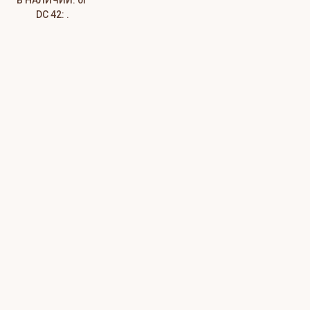
В НАЛИЧИИ: 0Г
DC 42: .