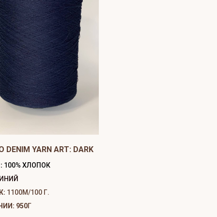
O DENIM YARN ART: DARK
:
100% ХЛОПОК
ИНИЙ
Ж:
1100М/100 Г.
ЧИИ: 950
Г