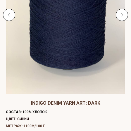
ЫЙ
INDIGO DENIM YARN ART: DARK
C
СОСТАВ:
100% ХЛОПОК
СО
ЦВЕТ:
СИНИЙ
ЦВ
МЕТРАЖ:
1100М/100 Г.