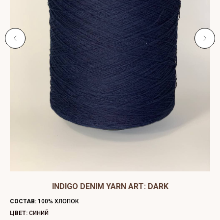
ЫЙ
INDIGO DENIM YARN ART: DARK
C
СОСТАВ:
100% ХЛОПОК
СО
ЦВЕТ:
СИНИЙ