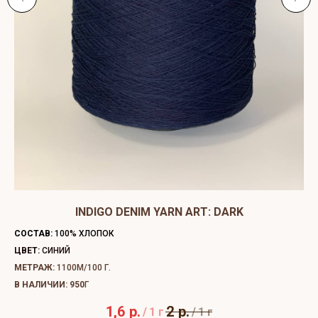
ЫЙ
INDIGO DENIM YARN ART: DARK
C
СОСТАВ:
100% ХЛОПОК
СО
ЦВЕТ:
СИНИЙ
ЦВ
МЕТРАЖ:
1100М/100 Г.
МЕ
В НАЛИЧИИ: 950
Г
В 
1,6
р.
2
р.
/
1 г
/
1 г