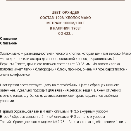
ЦВЕТ: ОРХИДЕЯ
СОСТАВ: 100% ХЛОПОК МАКО
МЕТРАЖ: 1000М/100 Г
В НАЛИЧИИ: 1908Г
СО 422: .
Описание
Описание
Хлопок мако – разновидность египетского хлопка, которая ценится высоко. Мако
— это длинно- или экстра длинноволокнистый хлопок, выращиваемый в
Верхнем Египте, длина его волокон составляет 30-35 мм. Из такого хлопка
полотно имеет легкий благородный блеск, прочное, очень мягкое, бархатистое и
очень комфортное.
Цвет пряжи соответствует цвету на фото бобины. Цвет в образцах немного
затемнен. Идеально подходит для вязания детских вещей. Вяжем от летних
маечек, топов, футболок до демисезонных свитеров, кардиганов любыми
узорами.
Первый образец связан в 4 нити спицами № 3.5 ажурным узором
Второй образец связан в 5 нитей спицами № 3 сетчатым узором
Третий образец связан спицами № 2.75 в 3 нити хлопка с добавлением 1 нити: