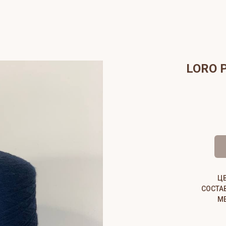
LORO 
Ц
СОСТА
МЕ