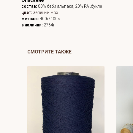
Описание
состав:
80% беби альпака, 20% PA ,букле
цвет:
зеленый мох
метраж:
400г/100м
в наличии:
2764г
СМОТРИТЕ ТАКЖЕ