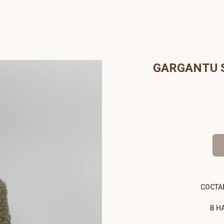
GARGANTU S
СОСТАВ
В Н