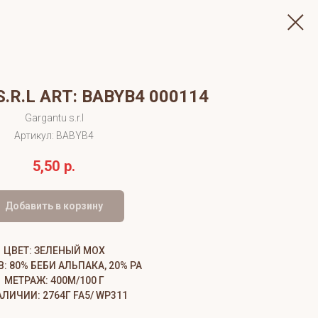
.R.L ART: BABYB4 000114
Gargantu s.r.l
Артикул:
BABYB4
5,50
р.
Добавить в корзину
ЦВЕТ: ЗЕЛЕНЫЙ МОХ
: 80% БЕБИ АЛЬПАКА, 20% PA
МЕТРАЖ: 400М/100 Г
АЛИЧИИ: 2764Г FA5/ WP311